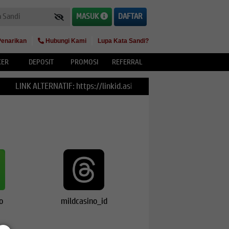
MASUK
DAFTAR
enarikan
Hubungi Kami
Lupa Kata Sandi?
KER
DEPOSIT
PROMOSI
REFERRAL
LINK ALTERNATIF: https://linkid.asia/mildcasino-go https://lin
o
mildcasino_id