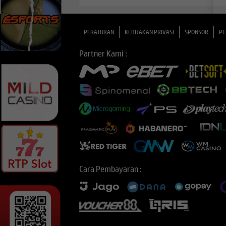
PERATURAN
KEBIJAKAN PRIVASI
SPONSOR
PE
Partner Kami :
Cara Pembayaran :