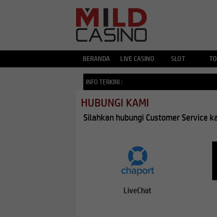
BERANDA
LIVE CASINO
SLOT
TO
INFO TERKINI :
HUBUNGI KAMI
Silahkan hubungi Customer Service ka
LiveChat