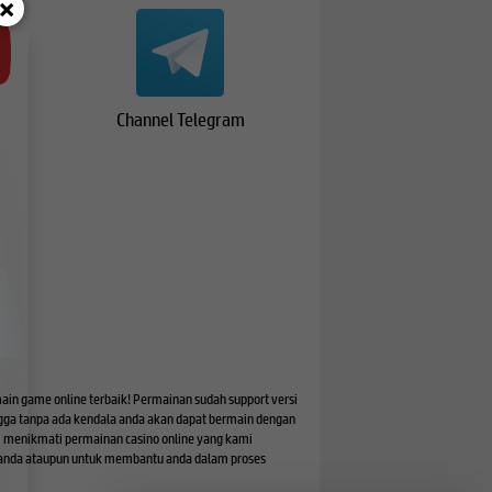
×
Channel Telegram
ain game online terbaik! Permainan sudah support versi
gga tanpa ada kendala anda akan dapat bermain dengan
enikmati permainan casino online yang kami
n anda ataupun untuk membantu anda dalam proses