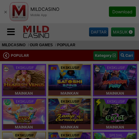
MILDCASINO
×
Download
Mobile App
DAFTAR
MASUK
MILDCASINO
OUR GAMES
POPULAR
POPULAR
Kategory
Cari
EKSKLUSIF
EKSKLUSIF
EKSKLUSIF
MAINKAN
MAINKAN
MAINKAN
EKSKLUSIF
EKSKLUSIF
EKSKLUSIF
MAINKAN
MAINKAN
MAINKAN
EKSKLUSIF
EKSKLUSIF
SPESIAL