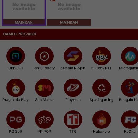
MAINKAN
MAINKAN
GAMES PROVIDER
IDNSLOT
Idn E-lottery
Stream N Spin
PP 98% RTP
Microgami
Pragmatic Play
Slot Mania
Playtech
Spadegaming
Penguin Ki
PG Soft
PP POP
TTG
Habanero
FaChai